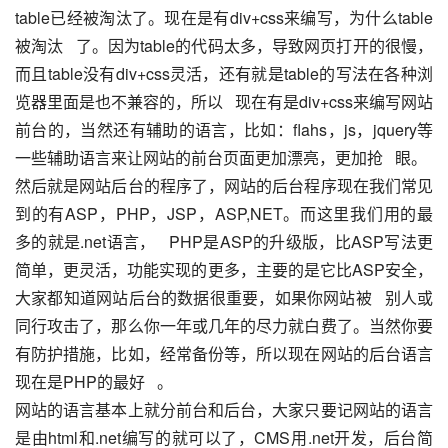
table已经被淘汰了。现在是有div+css来编写，为什么table
被淘汰   了。因为table的代码太多，导致网页打开的很慢，
而且table没有div+css灵活，还有就是table的写法在各种浏
览器里面是也不兼容的，所以   现在有是div+css来编写网站
前台的，当然还有辅助的语言，比如：flahs，js，jquery等
一些辅助语言来让网站的前台页面更加漂亮，更加抢   眼。
然后就是网站后台的程序了，网站的后台程序现在我们常见
到的有ASP，PHP，JSP，ASP,NET。而这里我们用的最
多的就是.net语言，   PHP是ASP的升级版，比ASP写法更
简单，更灵活，功能实现的更多，主要的是它比ASP安全，
大家都知道网站后台的数据很重要，如果你网站被   别人或
同行攻击了，那么你一年或几年的尽力就白费了。当然你要
有防护措施，比如，经常备份等，所以现在网站的后台语言
现在是PHP的最好   。
网站的语言基本上就分前台和后台，大家只要记网站的语言
是由html和.net编写的就可以了，CMS用.net开发，后台简