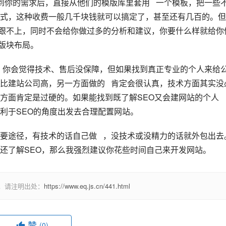
你的需求后，直接从他们的模版库里套用   一个模板，把一些
式，这种收费一般几千块钱就可以搞定了，甚至还有几百的。但
服务跟不上，同时不会给你做过多的分析和建议，你要什么样就给你
和版块布局。
  你会觉得技术、售后没保障，但如果找到真正专业的个人来给
比建站公司高，另一方面做的   肯定会很认真，技术方面其实没
面肯定是过硬的。如果能找到既了解SEO又会建网站的个人   
利于SEO的角度出发去合理配置网站。
要途径，有技术的话自己做   ，没技术或没精力的话就外包出去
了解SEO，那么我强烈建议你花些时间自己来开发网站。   
，请注明出处：
https://www.eq.js.cn/441.html
赞
(0)