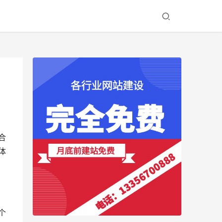
合
体
个