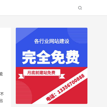
能
不
出