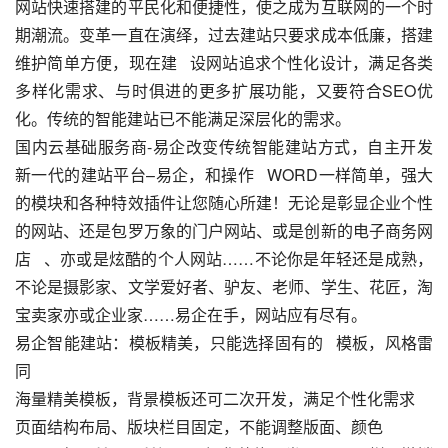
网站快速搭建的平民化和便捷性，使之成为互联网的一个时
期潮流。变革一直在演绎，过去建站只要求成本低廉，搭建
维护简单方便，现在建   设网站追求个性化设计，满足各类
多样化需求、与时俱进的更多扩展功能，又要符合SEO优
化。传统的智能建站已不能满足深层化的需求。   
国内云基础服务商-易企改变传统智能建站方式，自主开发
新一代的建站平台–
易企
，和操作   WORD一样简单，强大
的模块和各种特效插件让您随心所建！无论是彰显企业个性
的网站、还是包罗万象的门户网站、或是创新的电子商务网
店   、亦或是炫酷的个人网站……不论你是年轻还是成熟，
不论是摄影家、文学爱好者、驴友、老师、学生、花匠，淘
宝卖家亦或企业家……
易企
在手，网站应有尽有。
易企
智能建站：模板精美，只能选择固有的   模板，风格雷
同
海量精美模板，背景模板还可二次开发，满足个性化需求
页面结构布局、版块栏目固定，不能调整版面、颜色