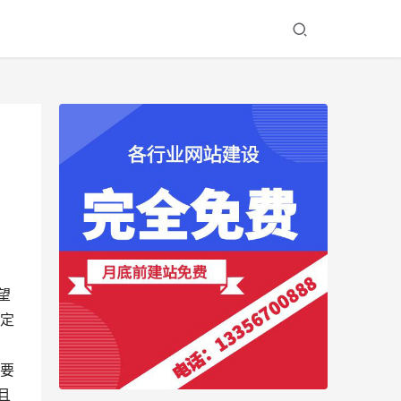
望
定
要
且